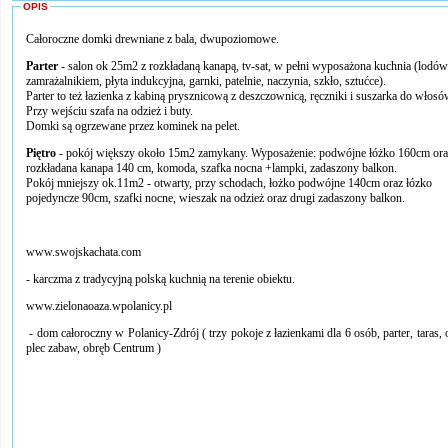
OPIS
Całoroczne domki drewniane z bala, dwupoziomowe.
Parter
- salon ok 25m2 z rozkładaną kanapą, tv-sat, w pełni wyposażona kuchnia (lodów
zamrażalnikiem, płyta indukcyjna, garnki, patelnie, naczynia, szkło, sztućce).
Parter to też łazienka z kabiną prysznicową z deszczownicą, ręczniki i suszarka do włosó
Przy wejściu szafa na odzież i buty.
Domki są ogrzewane przez kominek na pelet.
Piętro
- pokój większy około 15m2 zamykany. Wyposażenie: podwójne łóżko 160cm ora
rozkładana kanapa 140 cm, komoda, szafka nocna +lampki, zadaszony balkon.
Pokój mniejszy ok.11m2 - otwarty, przy schodach, łożko podwójne 140cm oraz łózko
pojedyncze 90cm, szafki nocne, wieszak na odzież oraz drugi zadaszony balkon.
www.swojskachata.com
- karczma z tradycyjną polską kuchnią na terenie obiektu.
www.zielonaoaza.wpolanicy.pl
- dom całoroczny w Polanicy-Zdrój ( trzy pokoje z łazienkami dla 6 osób, parter, taras, 
plec zabaw, obręb Centrum )