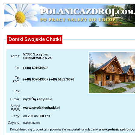
Domki Swojskie Chatki
57330 Szczytna,
Adres:
SIENKIEWICZA 24
Tel.
(+48) 601634892
Tel.
(+48) 607843887 (+48) 515179676
kom.
Fax:
E-mail:
wyďż˝lij zapytanie
Strona
www.swojskiechatki.pl
WWW
Ceny:
od
250
do
600
zďż˝
Czynny:
całorocznie
Kontaktując się z obiektem powołaj się na portal turystyczny
www.polanicazdroj.co