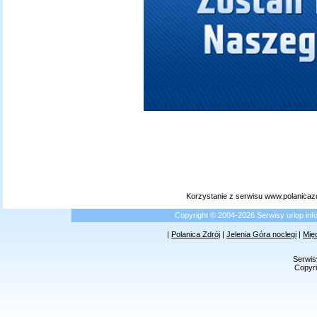
Korzystanie z serwisu www.polanicaz
Copyright © 2004-2026 Serwisy urlop.i
|
Polanica Zdrój
|
Jelenia Góra noclegi
|
Mię
Serwis
Copyri