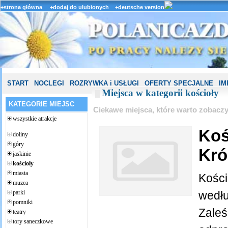
+strona główna
+dodaj do ulubionych
+deutsche version
START
NOCLEGI
ROZRYWKA i USŁUGI
OFERTY SPECJALNE
IM
Miejsca w kategorii kościoły
KATEGORIE MIEJSC
Ciekawe miejsca, które warto zobacz
wszystkie atrakcje
Koś
doliny
góry
Kró
jaskinie
kościoły
miasta
Kości
muzea
parki
wedłu
pomniki
Zaleś
teatry
tory saneczkowe