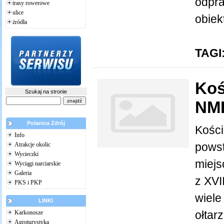
odpra
trasy rowerowe
ulice
obiek
żródła
TAGI
Koś
Szukaj na stronie
NMP
Polanica Zdrój
Kości
Info
powst
Atrakcje okolic
Wycieczki
miejs
Wyciągi narciarskie
Galeria
z XVI
PKS i PKP
wiele
LINKI
ołtar
Karkonosze
Agroturystyka