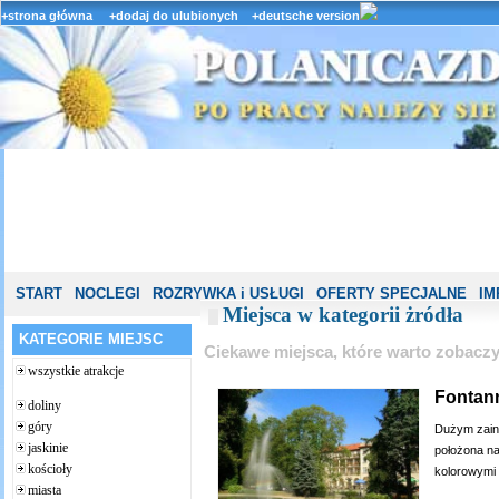
+strona główna
+dodaj do ulubionych
+deutsche version
START
NOCLEGI
ROZRYWKA i USŁUGI
OFERTY SPECJALNE
IM
Miejsca w kategorii żródła
KATEGORIE MIEJSC
Ciekawe miejsca, które warto zobacz
wszystkie atrakcje
Fontan
doliny
góry
Dużym zaint
jaskinie
położona na
kościoły
kolorowymi 
miasta