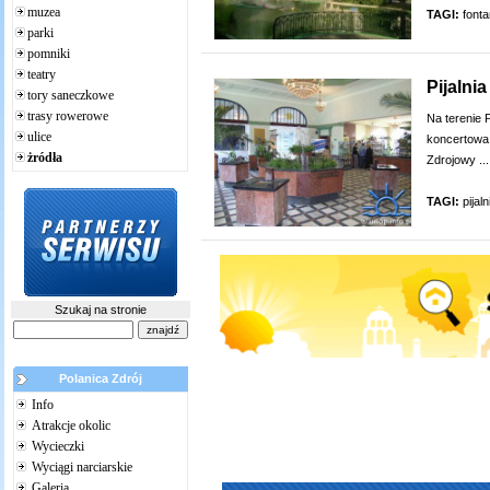
muzea
TAGI:
font
parki
pomniki
teatry
Pijalnia
tory saneczkowe
trasy rowerowe
Na terenie P
ulice
koncertowa,
żródła
Zdrojowy ...
TAGI:
pijaln
Szukaj na stronie
Polanica Zdrój
Info
Atrakcje okolic
Wycieczki
Wyciągi narciarskie
Galeria