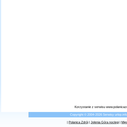
Korzystanie z serwisu www.polanicaz
Copyright © 2004-2026 Serwisy urlop.i
|
Polanica Zdrój
|
Jelenia Góra noclegi
|
Mię