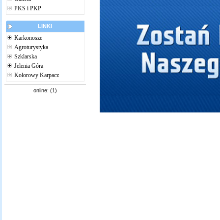
PKS i PKP
LINKI
Karkonosze
Agroturystyka
Szklarska
Jelenia Góra
Kolorowy Karpacz
online: (1)