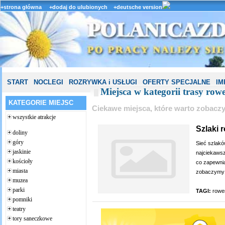
+strona główna
+dodaj do ulubionych
+deutsche version
START
NOCLEGI
ROZRYWKA i USŁUGI
OFERTY SPECJALNE
IM
Miejsca w kategorii trasy row
KATEGORIE MIEJSC
Ciekawe miejsca, które warto zobacz
wszystkie atrakcje
Szlaki 
doliny
góry
Sieć szlakó
jaskinie
najciekawsz
kościoły
co zapewnia
miasta
zobaczymy z
muzea
parki
TAGI:
rowe
pomniki
teatry
tory saneczkowe