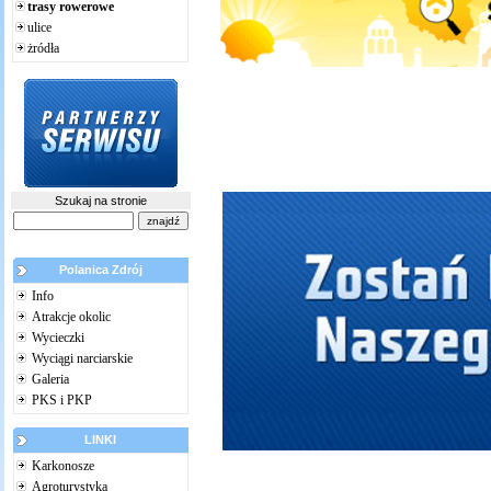
trasy rowerowe
ulice
żródła
Szukaj na stronie
Polanica Zdrój
Info
Atrakcje okolic
Wycieczki
Wyciągi narciarskie
Galeria
PKS i PKP
LINKI
Karkonosze
Agroturystyka