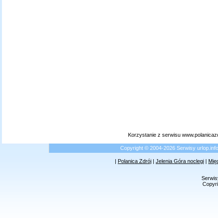
Korzystanie z serwisu www.polanicaz
Copyright © 2004-2026 Serwisy urlop.i
|
Polanica Zdrój
|
Jelenia Góra noclegi
|
Mię
Serwis
Copyri