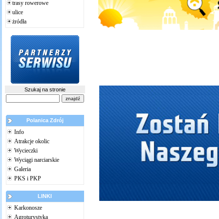
trasy rowerowe
ulice
żródła
Szukaj na stronie
Polanica Zdrój
Info
Atrakcje okolic
Wycieczki
Wyciągi narciarskie
Galeria
PKS i PKP
LINKI
Karkonosze
Agroturystyka