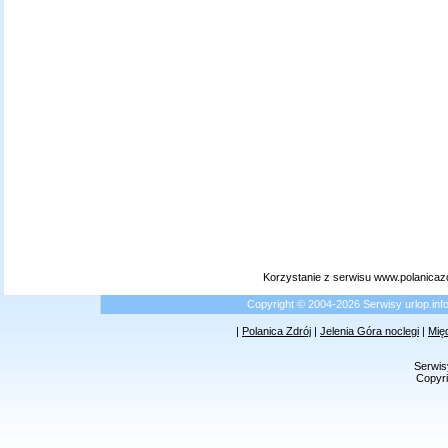
Korzystanie z serwisu www.polanicaz
Copyright © 2004-2026 Serwisy urlop.i
|
Polanica Zdrój
|
Jelenia Góra noclegi
|
Mię
Serwis
Copyri