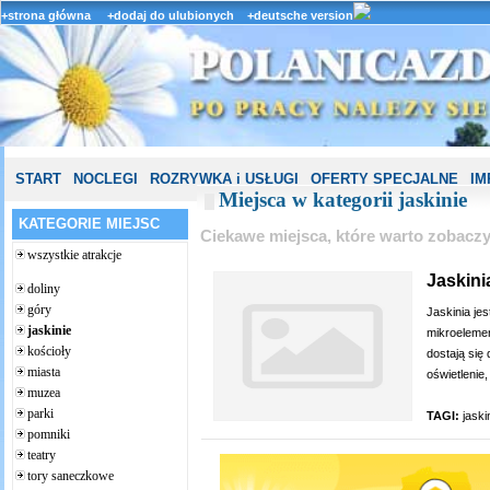
+strona główna
+dodaj do ulubionych
+deutsche version
START
NOCLEGI
ROZRYWKA i USŁUGI
OFERTY SPECJALNE
IM
Miejsca w kategorii jaskinie
KATEGORIE MIEJSC
Ciekawe miejsca, które warto zobacz
wszystkie atrakcje
Jaskini
doliny
góry
Jaskinia je
jaskinie
mikroelemen
kościoły
dostają się
miasta
oświetlenie,
muzea
parki
TAGI:
jaski
pomniki
teatry
tory saneczkowe